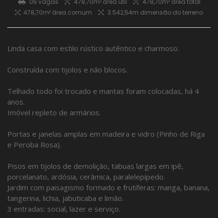
06 vagas
478,70m² área útil
478,70m² área total
478,70m² área comum
3.542,54m dimensão do terreno
Linda casa com estilo rústico autêntico e charmoso.
Construída com tijolos e não blocos.
Telhado todo foi trocado e mantas foram colocadas, há 4
anos.
Imóvel repleto de armários.
Portas e janelas amplas em madeira e vidro (Pinho de Riga
e Peroba Rosa).
Pisos em tijolos de demolição, tabuas largas em ipê,
porcelanato, ardósia, cerâmica, paralelepípedo.
Jardim com paisagismo formado e frutíferas: manga, banana,
tangerina, lichia, jabuticaba e limão.
3 entradas: social, lazer e serviço.