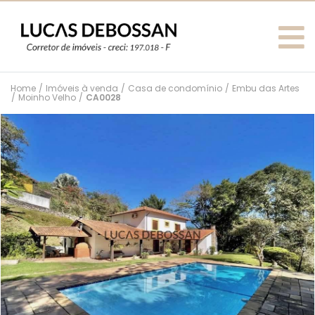
Home
/
Imóveis à venda
/
Casa de condomínio
/
Embu das Artes
/
Moinho Velho
/
CA0028