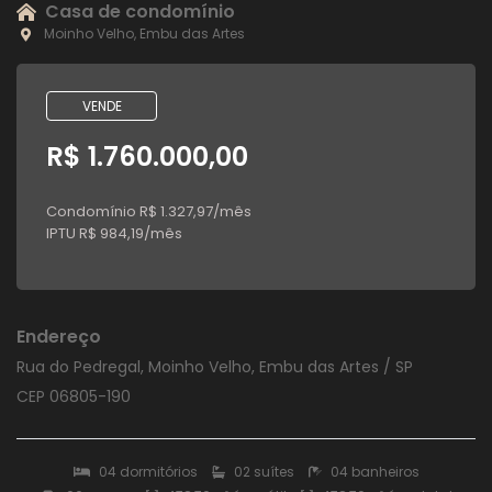
Casa de condomínio
Moinho Velho, Embu das Artes
VENDE
R$ 1.760.000,00
Condomínio R$ 1.327,97/mês
IPTU R$ 984,19/mês
Endereço
Rua do Pedregal, Moinho Velho, Embu das Artes / SP
CEP 06805-190
04 dormitórios
02 suítes
04 banheiros