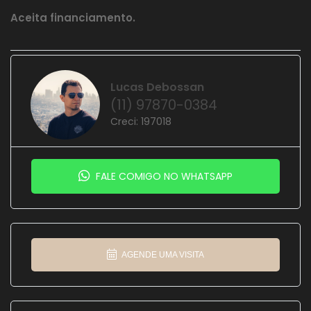
Aceita financiamento.
Lucas Debossan
(11) 97870-0384
Creci: 197018
FALE COMIGO NO WHATSAPP
AGENDE UMA VISITA