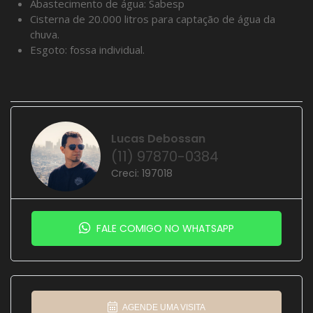
Abastecimento de água: Sabesp
Cisterna de 20.000 litros para captação de água da
chuva.
Esgoto: fossa individual.
Lucas Debossan
(11) 97870-0384
Creci: 197018
FALE COMIGO NO WHATSAPP
AGENDE UMA VISITA