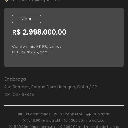
Parque Dom Henrique, Cotia
VENDE
R$ 2.998.000,00
Condomínio R$ 916,12/mês
IPTU R$ 702,95/ano
Endereço
Rua Barretos, Parque Dom Henrique, Cotia / SP
CEP 06716-345
04 dormitórios
07 banheiros
06 vagas
549,90m² área útil
1.360,00m² área total
549,90m² área comum
1.360,00m dimensão do terreno