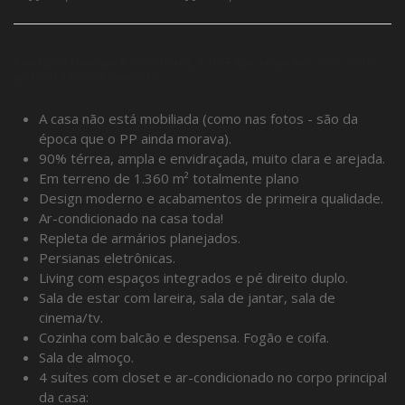
Cond Dom Henrique II - 90% térrea, 4 sts + apto hóspedes, salão festas
gourmet e piscina aquecida!
A casa não está mobiliada (como nas fotos - são da
época que o PP ainda morava).
90% térrea, ampla e envidraçada, muito clara e arejada.
Em terreno de 1.360 m² totalmente plano
Design moderno e acabamentos de primeira qualidade.
Ar-condicionado na casa toda!
Repleta de armários planejados.
Persianas eletrônicas.
Living com espaços integrados e pé direito duplo.
Sala de estar com lareira, sala de jantar, sala de
cinema/tv.
Cozinha com balcão e despensa. Fogão e coifa.
Sala de almoço.
4 suítes com closet e ar-condicionado no corpo principal
da casa: