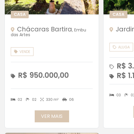
CASA
CASA
Chácaras Bartira
Jardi
, Embu
das Artes
ALUGA
VENDE
R$ 3
R$ 950.000,00
R$ 1.
03
0
02
02
330 m²
06
VER MAIS