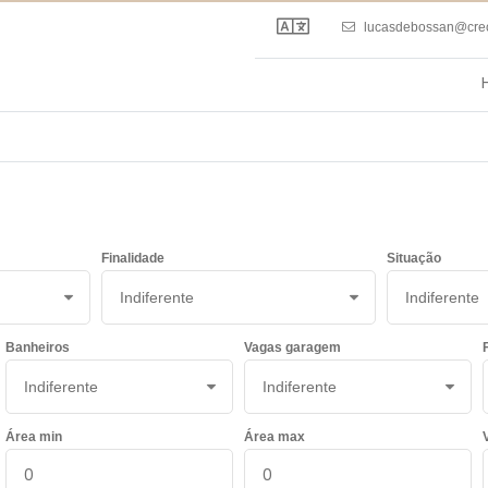
lucasdebossan@creci
Finalidade
Situação
Banheiros
Vagas garagem
Área min
Área max