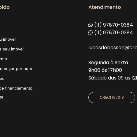
pido
Atendimento
(11) 97870-0384
(11) 97870-0384
u imóvel
lucasdebossan@crec
 seu imóvel
ento
Segunda à Sexta
omeçar por aqui:
9h00 às 17h00
Sábado das 09 as 1
eu
de financiamento
te
CRECI 197018