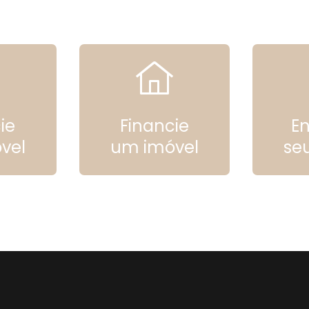
ie
Financie
E
vel
um imóvel
se