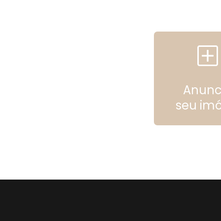
Anunc
seu imó