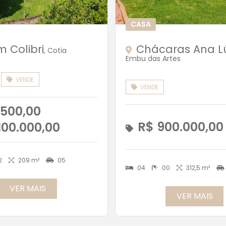
CASA
m Colibri
Chácaras Ana L
, Cotia
Embu das Artes
VENDE
VENDE
.500,00
R$ 900.000,00
100.000,00
2
209 m²
05
04
00
312,5 m²
VER MAIS
VER MAIS