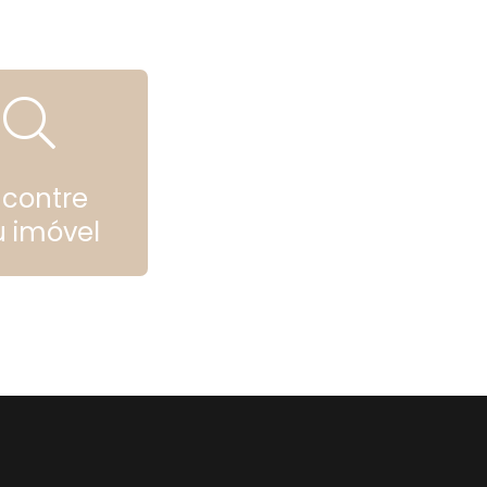
ncontre
u imóvel