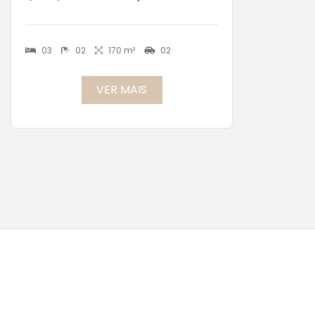
03
02
170 m²
02
VER MAIS