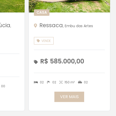
CASA
úcia
Ressaca
,
, Embu das Artes
VENDE
R$ 585.000,00
02
02
150 m²
02
00
VER MAIS